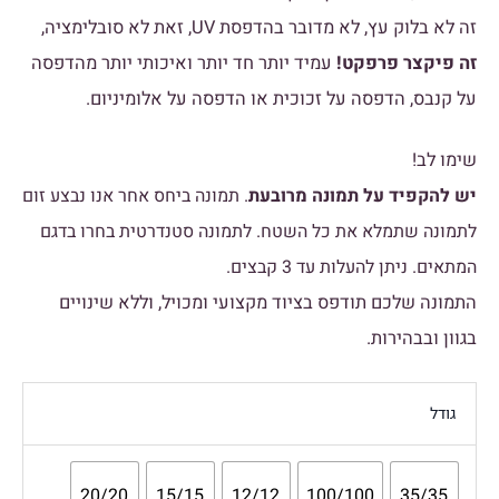
זה לא בלוק עץ, לא מדובר בהדפסת UV, זאת לא סובלימציה,
זה פיקצר פרפקט!
עמיד יותר חד יותר ואיכותי יותר מהדפסה
על קנבס, הדפסה על זכוכית או הדפסה על אלומיניום.
שימו לב!
יש להקפיד על תמונה מרובעת
. תמונה ביחס אחר אנו נבצע זום
לתמונה שתמלא את כל השטח. לתמונה סטנדרטית בחרו בדגם
המתאים. ניתן להעלות עד 3 קבצים.
התמונה שלכם תודפס בציוד מקצועי ומכויל, וללא שינויים
בגוון ובבהירות.
גודל
20/20
15/15
12/12
100/100
35/35