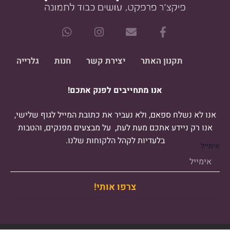
W
I
E
F
h
n
n
a
a
s
v
c
t
t
e
e
תקנון האתר
יצירת קשר
חנות
גלרייה
s
a
l
b
a
g
o
o
אנו מתחייבים לפנק אתכם!
p
r
p
o
p
a
e
k
m
-
אנו לא נשלח ספאם, ולא נעביר את כתובת המייל לגוף שלישי,
f
אנו רק ניידע אתכם מעת לעת, על מבצעים מפנקים, והטבות
בלעדיות לקהל הלקוחות שלנו.
אימייל
צרפו אותי!