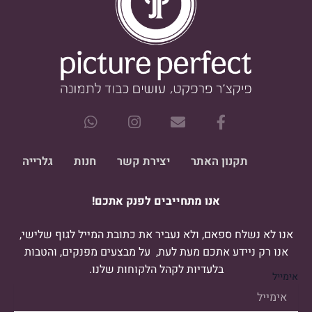
W
I
E
F
h
n
n
a
a
s
v
c
t
t
e
e
תקנון האתר
יצירת קשר
חנות
גלרייה
s
a
l
b
a
g
o
o
אנו מתחייבים לפנק אתכם!
p
r
p
o
p
a
e
k
m
-
אנו לא נשלח ספאם, ולא נעביר את כתובת המייל לגוף שלישי,
f
אנו רק ניידע אתכם מעת לעת, על מבצעים מפנקים, והטבות
בלעדיות לקהל הלקוחות שלנו.
אימייל