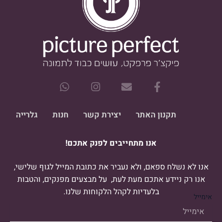
W
I
E
F
h
n
n
a
a
s
v
c
t
t
e
e
תקנון האתר
יצירת קשר
חנות
גלרייה
s
a
l
b
a
g
o
o
אנו מתחייבים לפנק אתכם!
p
r
p
o
p
a
e
k
m
-
אנו לא נשלח ספאם, ולא נעביר את כתובת המייל לגוף שלישי,
f
אנו רק ניידע אתכם מעת לעת, על מבצעים מפנקים, והטבות
בלעדיות לקהל הלקוחות שלנו.
אימייל