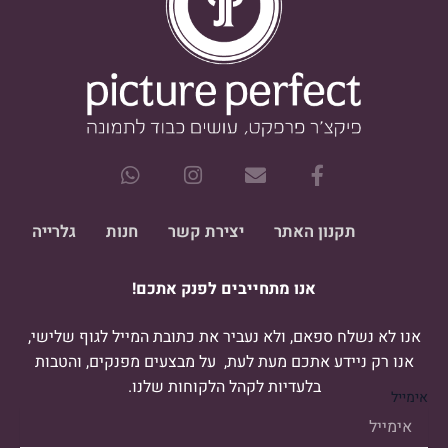
W
I
E
F
h
n
n
a
a
s
v
c
t
t
e
e
תקנון האתר
יצירת קשר
חנות
גלרייה
s
a
l
b
a
g
o
o
אנו מתחייבים לפנק אתכם!
p
r
p
o
p
a
e
k
m
-
אנו לא נשלח ספאם, ולא נעביר את כתובת המייל לגוף שלישי,
f
אנו רק ניידע אתכם מעת לעת, על מבצעים מפנקים, והטבות
בלעדיות לקהל הלקוחות שלנו.
אימייל