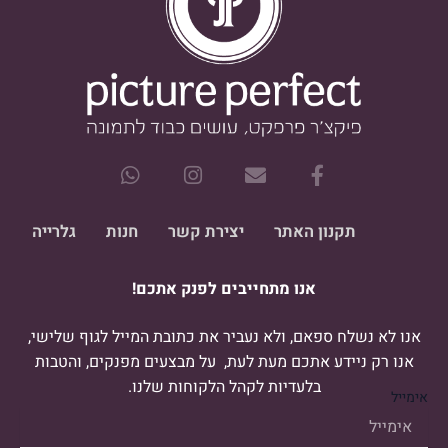
W
I
E
F
h
n
n
a
a
s
v
c
t
t
e
e
תקנון האתר
יצירת קשר
חנות
גלרייה
s
a
l
b
a
g
o
o
אנו מתחייבים לפנק אתכם!
p
r
p
o
p
a
e
k
m
-
אנו לא נשלח ספאם, ולא נעביר את כתובת המייל לגוף שלישי,
f
אנו רק ניידע אתכם מעת לעת, על מבצעים מפנקים, והטבות
בלעדיות לקהל הלקוחות שלנו.
אימייל