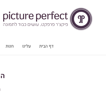
ילוג
תוכן
דף הבית
עלינו
חנות
הת