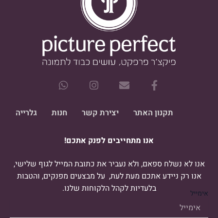
W
I
E
F
h
n
n
a
a
s
v
c
t
t
e
e
תקנון האתר
יצירת קשר
חנות
גלרייה
s
a
l
b
a
g
o
o
אנו מתחייבים לפנק אתכם!
p
r
p
o
p
a
e
k
m
-
אנו לא נשלח ספאם, ולא נעביר את כתובת המייל לגוף שלישי,
f
אנו רק ניידע אתכם מעת לעת, על מבצעים מפנקים, והטבות
בלעדיות לקהל הלקוחות שלנו.
אימייל