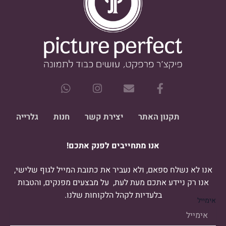
W
I
E
F
h
n
n
a
a
s
v
c
t
t
e
e
תקנון האתר
יצירת קשר
חנות
גלרייה
s
a
l
b
a
g
o
o
אנו מתחייבים לפנק אתכם!
p
r
p
o
p
a
e
k
m
-
אנו לא נשלח ספאם, ולא נעביר את כתובת המייל לגוף שלישי,
f
אנו רק ניידע אתכם מעת לעת, על מבצעים מפנקים, והטבות
בלעדיות לקהל הלקוחות שלנו.
אימייל