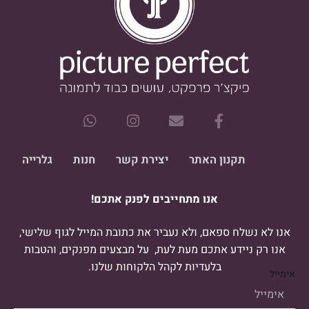
W
I
E
F
h
n
n
a
a
s
v
c
t
t
e
e
תקנון האתר
יצירת קשר
חנות
גלרייה
s
a
l
b
a
g
o
o
אנו מתחייבים לפנק אתכם!
p
r
p
o
p
a
e
k
m
-
אנו לא נשלח ספאם, ולא נעביר את כתובת המייל לגוף שלישי,
f
אנו רק ניידע אתכם מעת לעת, על מבצעים מפנקים, והטבות
בלעדיות לקהל הלקוחות שלנו.
אימייל