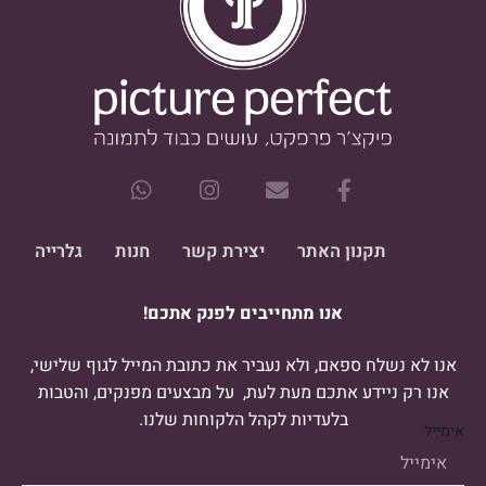
W
I
E
F
h
n
n
a
a
s
v
c
t
t
e
e
תקנון האתר
יצירת קשר
חנות
גלרייה
s
a
l
b
a
g
o
o
אנו מתחייבים לפנק אתכם!
p
r
p
o
p
a
e
k
m
-
אנו לא נשלח ספאם, ולא נעביר את כתובת המייל לגוף שלישי,
f
אנו רק ניידע אתכם מעת לעת, על מבצעים מפנקים, והטבות
בלעדיות לקהל הלקוחות שלנו.
אימייל