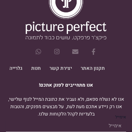
W
I
E
F
h
n
n
a
a
s
v
c
t
t
e
e
תקנון האתר
יצירת קשר
חנות
גלרייה
s
a
l
b
a
g
o
o
אנו מתחייבים לפנק אתכם!
p
r
p
o
p
a
e
k
m
-
אנו לא נשלח ספאם, ולא נעביר את כתובת המייל לגוף שלישי,
f
אנו רק ניידע אתכם מעת לעת, על מבצעים מפנקים, והטבות
בלעדיות לקהל הלקוחות שלנו.
אימייל