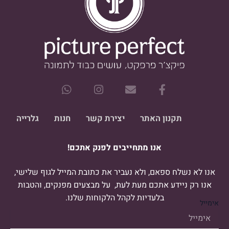
W
I
E
F
h
n
n
a
a
s
v
c
t
t
e
e
תקנון האתר
יצירת קשר
חנות
גלרייה
s
a
l
b
a
g
o
o
אנו מתחייבים לפנק אתכם!
p
r
p
o
p
a
e
k
m
-
אנו לא נשלח ספאם, ולא נעביר את כתובת המייל לגוף שלישי,
f
אנו רק ניידע אתכם מעת לעת, על מבצעים מפנקים, והטבות
בלעדיות לקהל הלקוחות שלנו.
אימייל