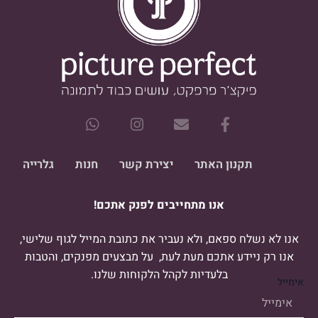
W
I
E
F
h
n
n
a
a
s
v
c
t
t
e
e
תקנון האתר
יצירת קשר
חנות
גלרייה
s
a
l
b
a
g
o
o
אנו מתחייבים לפנק אתכם!
p
r
p
o
p
a
e
k
m
-
אנו לא נשלח ספאם, ולא נעביר את כתובת המייל לגוף שלישי,
f
אנו רק ניידע אתכם מעת לעת, על מבצעים מפנקים, והטבות
בלעדיות לקהל הלקוחות שלנו.
אימייל