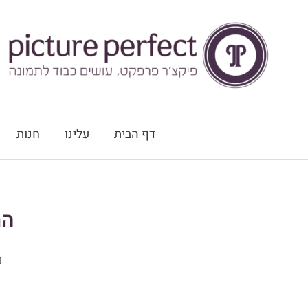
ילוג
תוכן
דף הבית
עלינו
חנות
הת