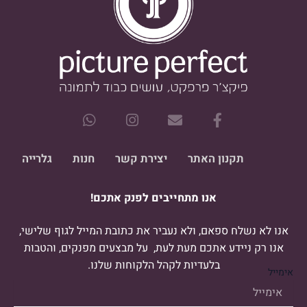
W
I
E
F
h
n
n
a
a
s
v
c
t
t
e
e
תקנון האתר
יצירת קשר
חנות
גלרייה
s
a
l
b
a
g
o
o
אנו מתחייבים לפנק אתכם!
p
r
p
o
p
a
e
k
m
-
אנו לא נשלח ספאם, ולא נעביר את כתובת המייל לגוף שלישי,
f
אנו רק ניידע אתכם מעת לעת, על מבצעים מפנקים, והטבות
בלעדיות לקהל הלקוחות שלנו.
אימייל