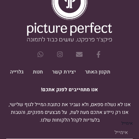
W
I
E
F
h
n
n
a
a
s
v
c
t
t
e
e
תקנון האתר
יצירת קשר
חנות
גלרייה
s
a
l
b
a
g
o
o
אנו מתחייבים לפנק אתכם!
p
r
p
o
p
a
e
k
m
-
אנו לא נשלח ספאם, ולא נעביר את כתובת המייל לגוף שלישי,
f
אנו רק ניידע אתכם מעת לעת, על מבצעים מפנקים, והטבות
בלעדיות לקהל הלקוחות שלנו.
אימייל