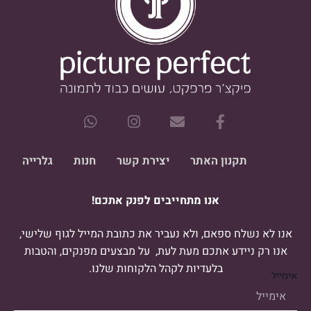
W
I
E
F
h
n
n
a
a
s
v
c
t
t
e
e
תקנון האתר
יצירת קשר
חנות
גלרייה
s
a
l
b
a
g
o
o
אנו מתחייבים לפנק אתכם!
p
r
p
o
p
a
e
k
m
-
אנו לא נשלח ספאם, ולא נעביר את כתובת המייל לגוף שלישי,
f
אנו רק ניידע אתכם מעת לעת, על מבצעים מפנקים, והטבות
בלעדיות לקהל הלקוחות שלנו.
אימייל