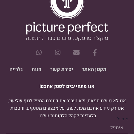
W
I
E
F
h
n
n
a
a
s
v
c
t
t
e
e
תקנון האתר
יצירת קשר
חנות
גלרייה
s
a
l
b
a
g
o
o
אנו מתחייבים לפנק אתכם!
p
r
p
o
p
a
e
k
m
-
אנו לא נשלח ספאם, ולא נעביר את כתובת המייל לגוף שלישי,
f
אנו רק ניידע אתכם מעת לעת, על מבצעים מפנקים, והטבות
בלעדיות לקהל הלקוחות שלנו.
אימייל