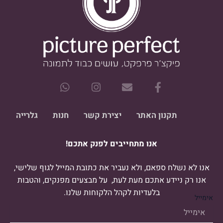
W
I
E
F
h
n
n
a
a
s
v
c
t
t
e
e
תקנון האתר
יצירת קשר
חנות
גלרייה
s
a
l
b
a
g
o
o
אנו מתחייבים לפנק אתכם!
p
r
p
o
p
a
e
k
m
-
אנו לא נשלח ספאם, ולא נעביר את כתובת המייל לגוף שלישי,
f
אנו רק ניידע אתכם מעת לעת, על מבצעים מפנקים, והטבות
בלעדיות לקהל הלקוחות שלנו.
אימייל