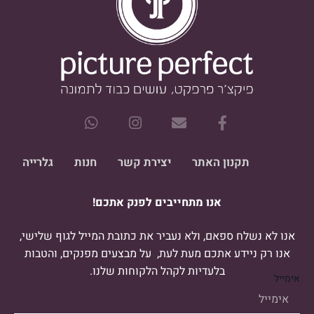
W
I
E
F
h
n
n
a
a
s
v
c
t
t
e
e
תקנון האתר
יצירת קשר
חנות
גלרייה
s
a
l
b
a
g
o
o
אנו מתחייבים לפנק אתכם!
p
r
p
o
p
a
e
k
m
-
אנו לא נשלח ספאם, ולא נעביר את כתובת המייל לגוף שלישי,
f
אנו רק ניידע אתכם מעת לעת, על מבצעים מפנקים, והטבות
בלעדיות לקהל הלקוחות שלנו.
אימייל