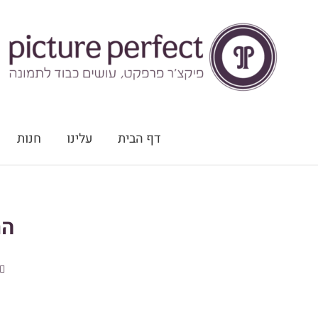
ילוג
תוכן
דף הבית
עלינו
חנות
הת